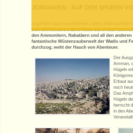
JORDANIEN - AUF DEN SPUREN V
Legenden aus versunkenen Zeiten und hautnah erl
sich die Konturen. Eine Reise durch das hasche
den Ammonitern, Nabatäern und all den anderen
fantastische Wüstenzauberwelt der Wadis und Fe
durchzog, weht der Hauch von Abenteuer.
Der Ausga
Amman, di
Hügeln er
Königsres
Erbaut aus
noch heut
Das Amphi
Hügeln de
herrscht 
in den Ab
Veranstalt