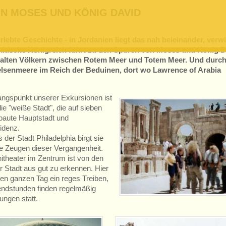
ON MOSES UND KÖNIG DAVID
ebte Geschichte - in Jordanien liegt das nah beieinander, verw
mitische Königreich führt zu den Spuren von Moses und König D
 alten Völkern zwischen Rotem Meer und Totem Meer. Und durch
lsenmeere im Reich der Beduinen, dort wo Lawrence of Arabia
ngspunkt unserer Exkursionen ist
e "weiße Stadt", die auf sieben
baute Hauptstadt und
idenz.
 der Stadt Philadelphia birgt sie
e Zeugen dieser Vergangenheit.
theater im Zentrum ist von den
r Stadt aus gut zu erkennen. Hier
den ganzen Tag ein reges Treiben,
endstunden finden regelmäßig
ungen statt.