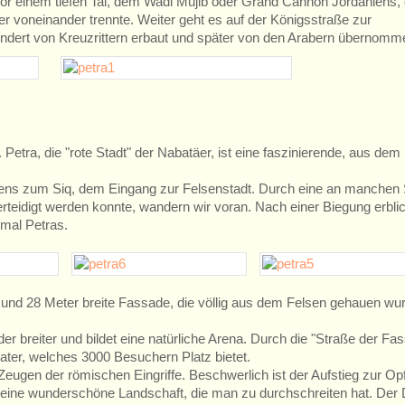
t vor einem tiefen Tal, dem Wadi Mujib oder Grand Cannon Jordaniens, 
er voneinander trennte. Weiter geht es auf der Königsstraße zur
undert von Kreuzrittern erbaut und später von den Arabern übernom
etra, die "rote Stadt" der Nabatäer, ist eine faszinierende, aus dem
ens zum Siq, dem Eingang zur Felsenstadt. Durch eine an manchen 
verteidigt werden konnte, wandern wir voran. Nach einer Biegung erbli
mal Petras.
 und 28 Meter breite Fassade, die völlig aus dem Felsen gehauen wu
 breiter und bildet eine natürliche Arena. Durch die "Straße der Fa
ater, welches 3000 Besuchern Platz bietet.
 Zeugen der römischen Eingriffe. Beschwerlich ist der Aufstieg zur Opf
 eine wunderschöne Landschaft, die man zu durchschreiten hat. Der D