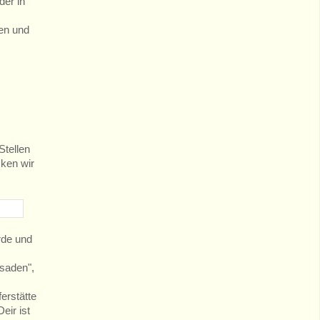
der in
men und
Stellen
cken wir
rde und
ssaden",
erstätte
eir ist