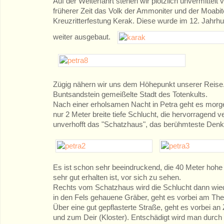
Auf der Weiterfahrt stehen wir plötzlich unvermittel
früherer Zeit das Volk der Ammoniter und der Moabit
Kreuzritterfestung Kerak. Diese wurde im 12. Jahrh
weiter ausgebaut.
Zügig nähern wir uns dem Höhepunkt unserer Reise. P
Buntsandstein gemeißelte Stadt des Totenkults.
Nach einer erholsamen Nacht in Petra geht es morg
nur 2 Meter breite tiefe Schlucht, die hervorragend 
unverhofft das "Schatzhaus", das berühmteste Denk
Es ist schon sehr beeindruckend, die 40 Meter hohe
sehr gut erhalten ist, vor sich zu sehen.
Rechts vom Schatzhaus wird die Schlucht dann wieder
in den Fels gehauene Gräber, geht es vorbei am The
Über eine gut gepflasterte Straße, geht es vorbei an
und zum Deir (Kloster). Entschädigt wird man durch