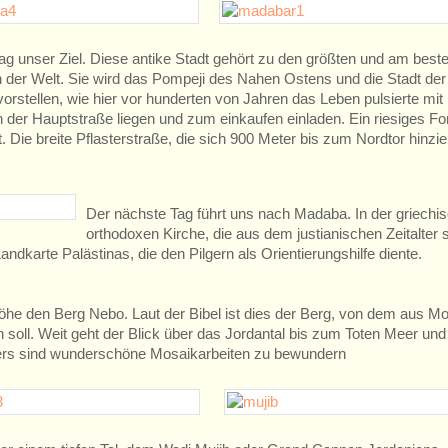
ag unser Ziel. Diese antike Stadt gehört zu den größten und am best
n der Welt. Sie wird das Pompeji des Nahen Ostens und die Stadt der
stellen, wie hier vor hunderten von Jahren das Leben pulsierte mit
 der Hauptstraße liegen und zum einkaufen einladen. Ein riesiges F
 Die breite Pflasterstraße, die sich 900 Meter bis zum Nordtor hinzie
Der nächste Tag führt uns nach Madaba. In der griechis
orthodoxen Kirche, die aus dem justianischen Zeitalter
dkarte Palästinas, die den Pilgern als Orientierungshilfe diente.
öhe den Berg Nebo. Laut der Bibel ist dies der Berg, von dem aus M
n soll. Weit geht der Blick über das Jordantal bis zum Toten Meer un
sters sind wunderschöne Mosaikarbeiten zu bewundern