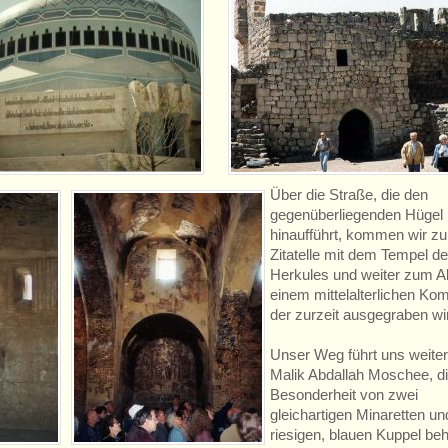
Über die Straße, die den
gegenüberliegenden Hügel
hinaufführt, kommen wir zu
Zitatelle mit dem Tempel d
Herkules und weiter zum A
einem mittelalterlichen Ko
der zurzeit ausgegraben wi
Unser Weg führt uns weiter
Malik Abdallah Moschee, di
Besonderheit von zwei
gleichartigen Minaretten un
riesigen, blauen Kuppel be