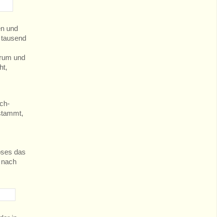
en und
 tausend
orum und
ht,
ch-
 stammt,
oses das
d nach