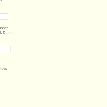
en
Wasser
l. Durch
l des