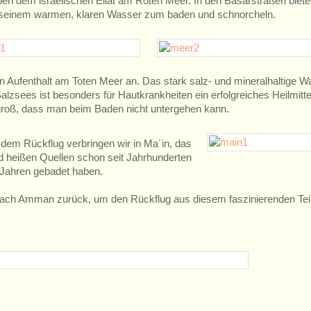
eben dem israelischen Eilat am Roten Meer. In den Basarstraßen biet
it seinem warmen, klaren Wasser zum baden und schnorcheln.
ein Aufenthalt am Toten Meer an. Das stark salz- und mineralhaltige 
zsees ist besonders für Hautkrankheiten ein erfolgreiches Heilmitte
 groß, dass man beim Baden nicht untergehen kann.
 dem Rückflug verbringen wir in Ma´in, das
d heißen Quellen schon seit Jahrhunderten
0 Jahren gebadet haben.
 nach Amman zurück, um den Rückflug aus diesem faszinierenden Tei