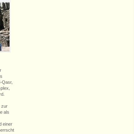
r
es
l-Qasr,
mplex,
rd.
 zur
e als
d einer
herrscht